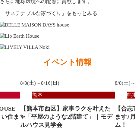
さらに地球環境への配慮に貢献します。
「サステナブルな家づくり」
をもっとみる
イベント情報
8/8(土)～8/16(日)
8/8(土)～
熊本
熊
HOUSE
【熊本市西区】家事ラクを叶えた
【合志
よい住ま
✨「平屋のような2階建て」｜モデ
ます♪
ルハウス見学会
ム！