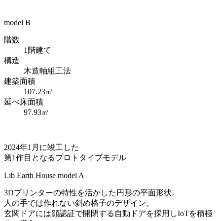
model B
階数
1階建て
構造
木造軸組工法
建築面積
107.23㎡
延べ床面積
97.93㎡
2024年1月に竣工した
第1作目となるプロトタイプモデル
Lib Earth House
model A
3Dプリンターの特性を活かした円形の平面形状。
人の手では作れない斜め格子のデザイン。
玄関ドアには顔認証で開閉する自動ドアを採用しIoTを積極