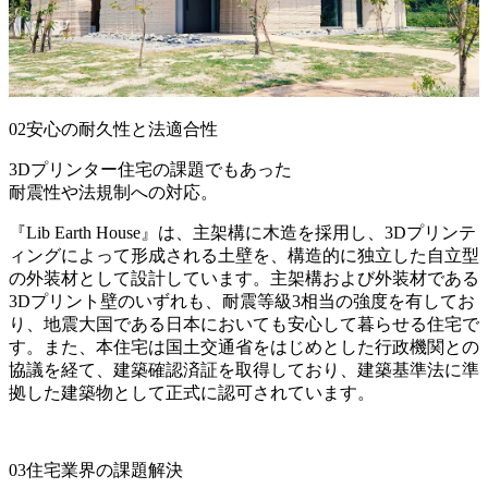
02
安心の耐久性と法適合性
3Dプリンター住宅の課題でもあった
耐震性や法規制への対応。
『Lib Earth House』は、主架構に木造を採用し、3Dプリンテ
ィングによって形成される土壁を、構造的に独立した自立型
の外装材として設計しています。主架構および外装材である
3Dプリント壁のいずれも、耐震等級3相当の強度を有してお
り、地震大国である日本においても安心して暮らせる住宅で
す。また、本住宅は国土交通省をはじめとした行政機関との
協議を経て、建築確認済証を取得しており、建築基準法に準
拠した建築物として正式に認可されています。
03
住宅業界の課題解決