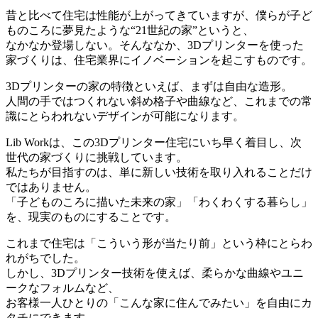
昔と比べて住宅は性能が上がってきていますが、僕らが子ど
ものころに夢見たような“21世紀の家”というと、
なかなか登場しない。そんななか、3Dプリンターを使った
家づくりは、住宅業界にイノベーションを起こすものです。
3Dプリンターの家の特徴といえば、まずは
自由な造形。
人間の手ではつくれない斜め格子や曲線など、これまでの常
識にとらわれないデザインが可能になります。
Lib Workは、この3Dプリンター住宅にいち早く着目し、次
世代の家づくりに挑戦しています。
私たちが目指すのは、単に新しい技術を取り入れることだけ
ではありません。
「子どものころに描いた未来の家」「わくわくする暮らし」
を、現実のものにすることです。
これまで住宅は「こういう形が当たり前」という枠にとらわ
れがちでした。
しかし、3Dプリンター技術を使えば、柔らかな曲線やユニ
ークなフォルムなど、
お客様一人ひとりの「こんな家に住んでみたい」を自由にカ
タチにできます。