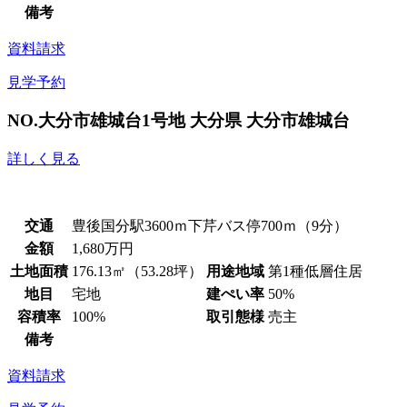
備考
資料請求
見学予約
NO.大分市雄城台1号地
大分県 大分市雄城台
詳しく見る
交通
豊後国分駅3600ｍ下芹バス停700ｍ（9分）
金額
1,680万円
土地面積
176.13㎡（53.28坪）
用途地域
第1種低層住居
地目
宅地
建ぺい率
50%
容積率
100%
取引態様
売主
備考
資料請求