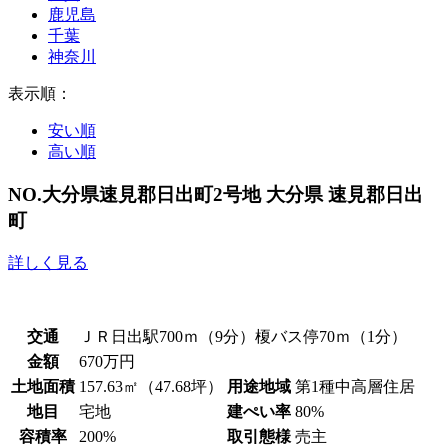
鹿児島
千葉
神奈川
表示順：
安い順
高い順
NO.大分県速見郡日出町2号地
大分県 速見郡日出
町
詳しく見る
交通
ＪＲ日出駅700ｍ（9分）榎バス停70ｍ（1分）
金額
670万円
土地面積
157.63㎡（47.68坪）
用途地域
第1種中高層住居
地目
宅地
建ぺい率
80%
容積率
200%
取引態様
売主