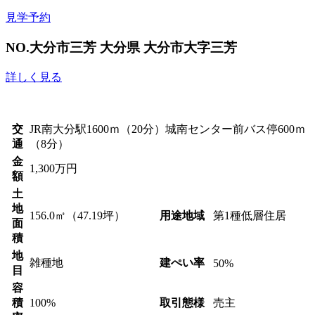
見学予約
NO.大分市三芳
大分県 大分市大字三芳
詳しく見る
交
JR南大分駅1600ｍ（20分）城南センター前バス停600ｍ
通
（8分）
金
1,300万円
額
土
地
156.0㎡（47.19坪）
用途地域
第1種低層住居
面
積
地
雑種地
建ぺい率
50%
目
容
積
100%
取引態様
売主