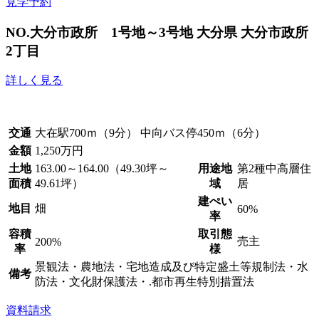
見学予約
NO.大分市政所 1号地～3号地
大分県 大分市政所
2丁目
詳しく見る
交通
大在駅700ｍ（9分） 中向バス停450ｍ（6分）
金額
1,250万円
土地
163.00～164.00（49.30坪～
用途地
第2種中高層住
面積
49.61坪）
域
居
建ぺい
地目
畑
60%
率
容積
取引態
売主
200%
率
様
景観法・農地法・宅地造成及び特定盛土等規制法・水
備考
防法・文化財保護法・.都市再生特別措置法
資料請求