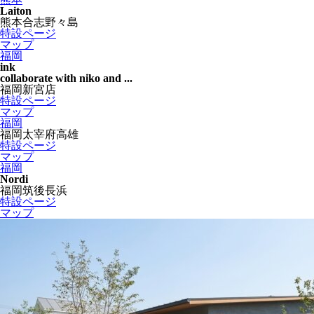
Laiton
熊本合志野々島
特設ページ
マップ
福岡
ink
collaborate with niko and ...
福岡新宮店
特設ページ
マップ
福岡
福岡太宰府高雄
特設ページ
マップ
福岡
Nordi
福岡筑後長浜
特設ページ
マップ