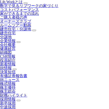
Lib Workとは
数字で見るリブワークの家づくり
コストパフォーマンス
家ができるまでの流れ
ご購入者様の声
オーナーズクラブ
ルームツアー動画
建売住宅・分譲地
建売住宅
分譲地
企業情報
会社概要
健康経営
組織図
CSR情報
役員紹介
新着情報
IR情報
決算短信
有価証券報告書
IRニュース
株式情報
株主優待
株主総会
財務ハイライト
採用情報
新卒採用
中途採用