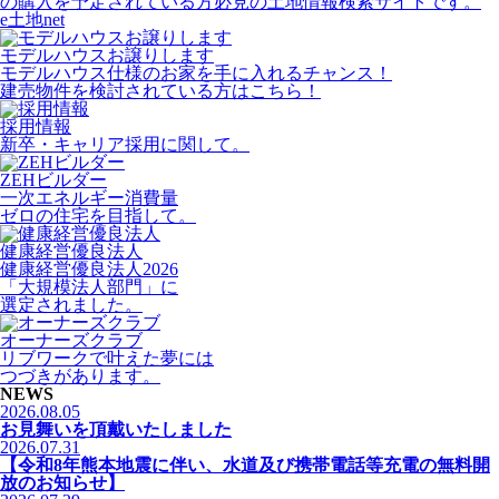
の購入を予定されている方必見の土地情報検索サイトです。
e土地net
モデルハウスお譲りします
モデルハウス仕様のお家を手に入れるチャンス！
建売物件を検討されている方はこちら！
採用情報
新卒・キャリア採用に関して。
ZEHビルダー
一次エネルギー消費量
ゼロの住宅を目指して。
健康経営優良法人
健康経営優良法人2026
「大規模法人部門」に
選定されました。
オーナーズクラブ
リブワークで叶えた夢には
つづきがあります。
NEWS
2026.08.05
お見舞いを頂戴いたしました
2026.07.31
【令和8年熊本地震に伴い、水道及び携帯電話等充電の無料開
放のお知らせ】