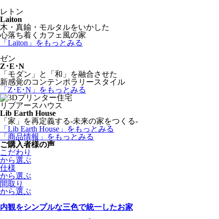
レトン
Laiton
木・真鍮・モルタルをいかした
心落ち着くカフェ風の家
「Laiton」
をもっとみる
ゼン
Z･E･N
「モダン」と「和」を融合させた
新感覚のコンテンポラリースタイル
「Z･E･N」
をもっとみる
リブアースハウス
Lib Earth House
「家」を再定義する-未来の家をつくる-
「Lib Earth House」
をもっとみる
「商品情報」
をもっとみる
ご購入者様の声
こだわり
から選ぶ
仕様
から選ぶ
間取り
から選ぶ
内観をシンプルな三色で統一したお家