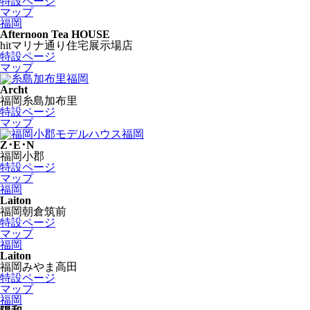
特設ページ
マップ
福岡
Afternoon Tea HOUSE
hitマリナ通り住宅展示場店
特設ページ
マップ
福岡
Archt
福岡糸島加布里
特設ページ
マップ
福岡
Z･E･N
福岡小郡
特設ページ
マップ
福岡
Laiton
福岡朝倉筑前
特設ページ
マップ
福岡
Laiton
福岡みやま高田
特設ページ
マップ
福岡